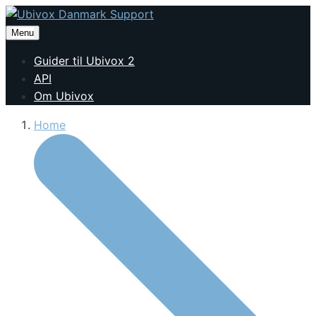
Menu
Guider til Ubivox 2
API
Om Ubivox
Home