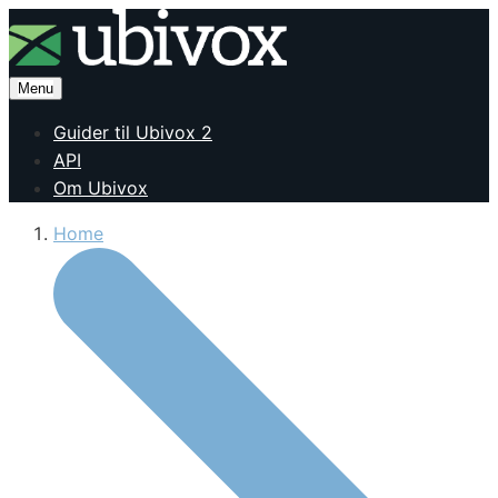
Menu
Guider til Ubivox 2
API
Om Ubivox
Home