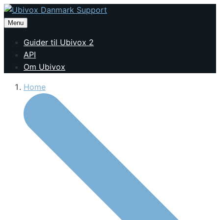
Menu
Guider til Ubivox 2
API
Om Ubivox
Home