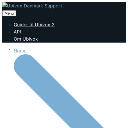
Menu
Guider til Ubivox 2
API
Om Ubivox
Home