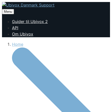
Menu
Guider til Ubivox 2
API
Om Ubivox
Home