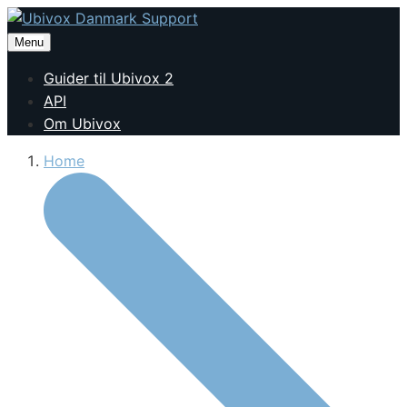
Menu
Guider til Ubivox 2
API
Om Ubivox
Home