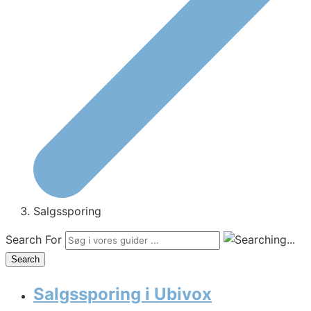
Salgssporing
Search For
Search
Salgssporing i Ubivox