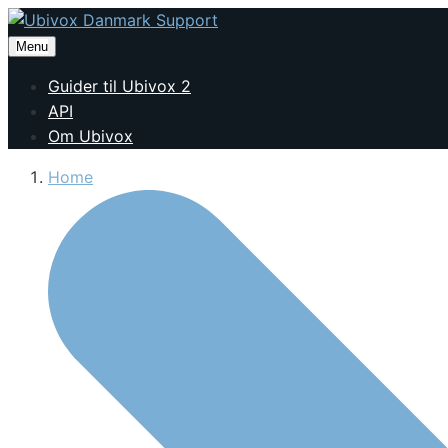
Menu
Guider til Ubivox 2
API
Om Ubivox
Home