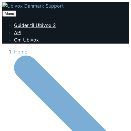
Menu
Guider til Ubivox 2
API
Om Ubivox
Home