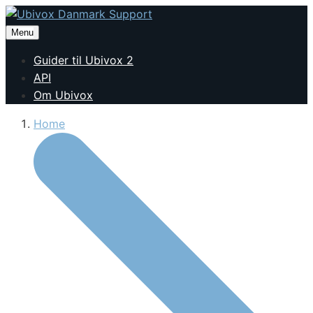
Menu
Guider til Ubivox 2
API
Om Ubivox
Home