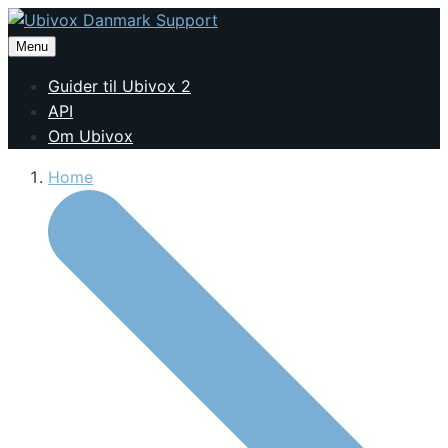
Menu
Guider til Ubivox 2
API
Om Ubivox
Home