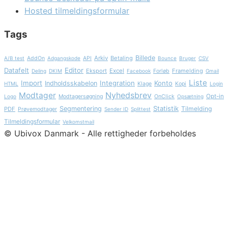
Hosted tilmeldingsformular
Tags
Billede
Arkiv
Betaling
A/B test
AddOn
Adgangskode
API
Bounce
Bruger
CSV
Datafelt
Editor
Eksport
Excel
Framelding
Deling
DKIM
Facebook
Forløb
Gmail
Liste
Import
Integration
Konto
Indholdsskabelon
HTML
Klage
Kopi
Login
Nyhedsbrev
Modtager
Opt-in
Logo
Modtagersøgning
OnClick
Opsætning
Statistik
Segmentering
Tilmelding
PDF
Prøvemodtager
Sender ID
Splittest
Tilmeldingsformular
Velkomstmail
© Ubivox Danmark - Alle rettigheder forbeholdes