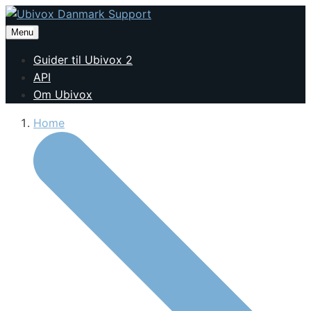
Menu
Guider til Ubivox 2
API
Om Ubivox
Home