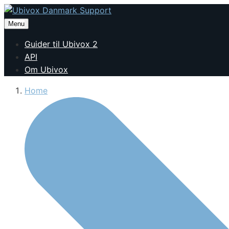
Menu
Guider til Ubivox 2
API
Om Ubivox
Home