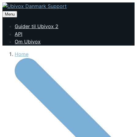
Menu
Guider til Ubivox 2
API
Om Ubivox
Home