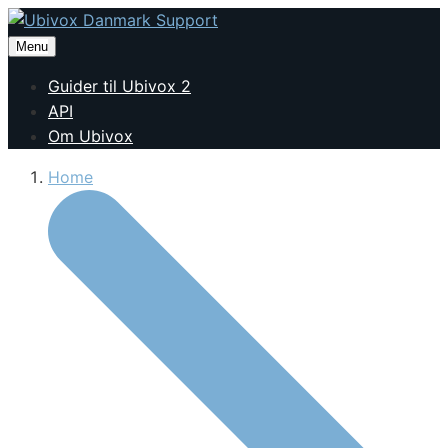
Menu
Guider til Ubivox 2
API
Om Ubivox
Home