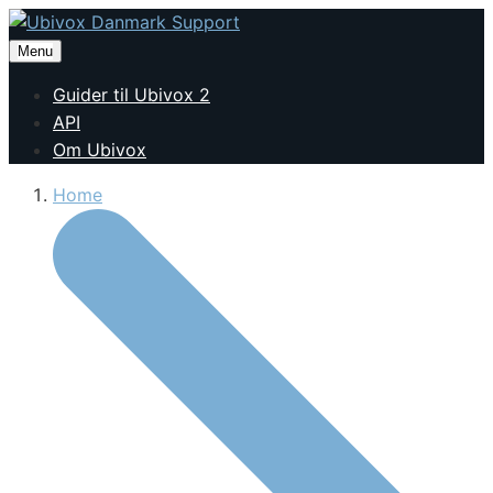
Menu
Guider til Ubivox 2
API
Om Ubivox
Home