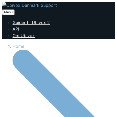
Menu
Guider til Ubivox 2
API
Om Ubivox
Home