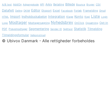
Billede
Arkiv
Betaling
A/B test
AddOn
Adgangskode
API
Bounce
Bruger
CSV
Datafelt
Editor
Eksport
Excel
Framelding
Deling
DKIM
Facebook
Forløb
Gmail
Liste
Import
Integration
Konto
Indholdsskabelon
HTML
Klage
Kopi
Login
Nyhedsbrev
Modtager
Opt-in
Logo
Modtagersøgning
OnClick
Opsætning
Statistik
Segmentering
Tilmelding
PDF
Prøvemodtager
Sender ID
Splittest
Tilmeldingsformular
Velkomstmail
© Ubivox Danmark - Alle rettigheder forbeholdes