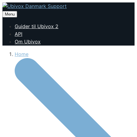
Menu
Guider til Ubivox 2
API
Om Ubivox
Home