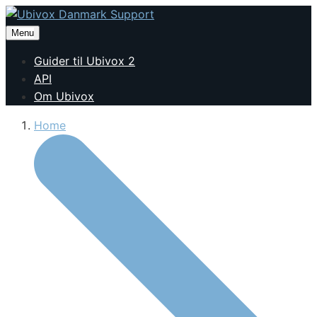
Menu
Guider til Ubivox 2
API
Om Ubivox
Home