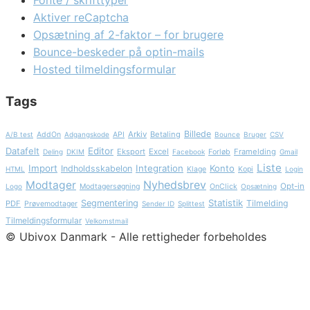
Fonte / skrifttyper
Aktiver reCaptcha
Opsætning af 2-faktor – for brugere
Bounce-beskeder på optin-mails
Hosted tilmeldingsformular
Tags
Billede
Arkiv
Betaling
A/B test
AddOn
Adgangskode
API
Bounce
Bruger
CSV
Datafelt
Editor
Eksport
Excel
Framelding
Deling
DKIM
Facebook
Forløb
Gmail
Liste
Import
Integration
Konto
Indholdsskabelon
HTML
Klage
Kopi
Login
Nyhedsbrev
Modtager
Opt-in
Logo
Modtagersøgning
OnClick
Opsætning
Statistik
Segmentering
Tilmelding
PDF
Prøvemodtager
Sender ID
Splittest
Tilmeldingsformular
Velkomstmail
© Ubivox Danmark - Alle rettigheder forbeholdes