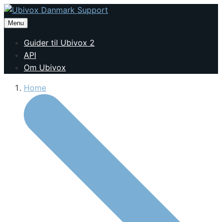
Menu
Guider til Ubivox 2
API
Om Ubivox
Home