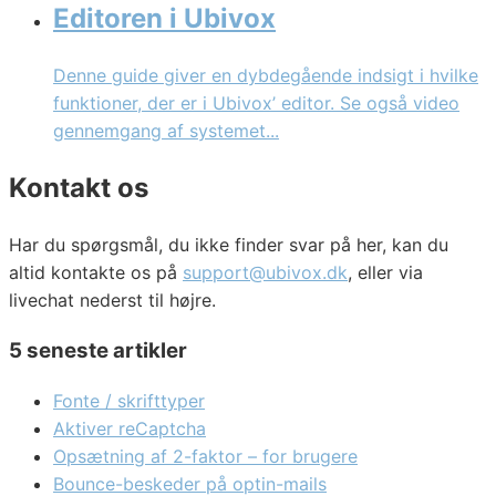
Editoren i Ubivox
Denne guide giver en dybdegående indsigt i hvilke
funktioner, der er i Ubivox’ editor. Se også video
gennemgang af systemet...
Kontakt os
Har du spørgsmål, du ikke finder svar på her, kan du
altid kontakte os på
support@ubivox.dk
, eller via
livechat nederst til højre.
5 seneste artikler
Fonte / skrifttyper
Aktiver reCaptcha
Opsætning af 2-faktor – for brugere
Bounce-beskeder på optin-mails