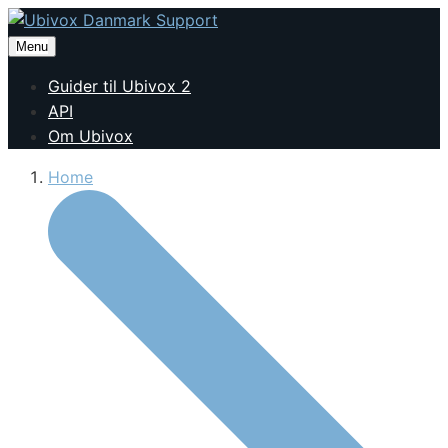
Menu
Guider til Ubivox 2
API
Om Ubivox
Home