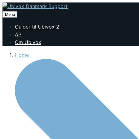
Menu
Guider til Ubivox 2
API
Om Ubivox
Home