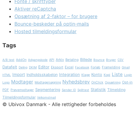
Fonte / skrifttyper
Aktiver reCaptcha
Opsætning af 2-faktor – for brugere
Bounce-beskeder på optin-mails
Hosted tilmeldingsformular
Tags
Billede
Arkiv
Betaling
A/B test
AddOn
Adgangskode
API
Bounce
Bruger
CSV
Datafelt
Editor
Eksport
Excel
Framelding
Deling
DKIM
Facebook
Forløb
Gmail
Liste
Import
Integration
Konto
Indholdsskabelon
HTML
Klage
Kopi
Login
Nyhedsbrev
Modtager
Opt-in
Logo
Modtagersøgning
OnClick
Opsætning
Statistik
Segmentering
Tilmelding
PDF
Prøvemodtager
Sender ID
Splittest
Tilmeldingsformular
Velkomstmail
© Ubivox Danmark - Alle rettigheder forbeholdes