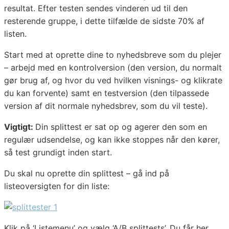
resultat. Efter testen sendes vinderen ud til den
resterende gruppe, i dette tilfælde de sidste 70% af
listen.
Start med at oprette dine to nyhedsbreve som du plejer
– arbejd med en kontrolversion (den version, du normalt
gør brug af, og hvor du ved hvilken visnings- og klikrate
du kan forvente) samt en testversion (den tilpassede
version af dit normale nyhedsbrev, som du vil teste).
Vigtigt:
Din splittest er sat op og agerer den som en
regulær udsendelse, og kan ikke stoppes når den kører,
så test grundigt inden start.
Du skal nu oprette din splittest – gå ind på
listeoversigten for din liste:
Klik på ‘Listemenu’ og vælg ‘A/B splittests’. Du får her