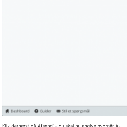
Klik dernæst på ‘Afsend’ – du skal nu angive hvornår A-