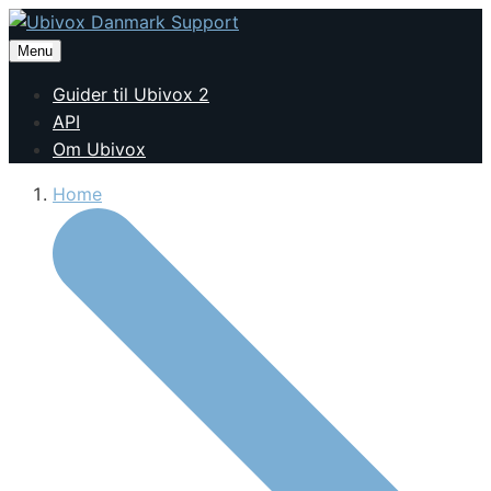
Menu
Guider til Ubivox 2
API
Om Ubivox
Home