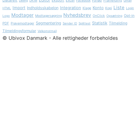
Datafelt
Editor
Eksport
Excel
Framelding
Deling
DKIM
Facebook
Forløb
Gmail
Liste
Import
Integration
Konto
Indholdsskabelon
HTML
Klage
Kopi
Login
Nyhedsbrev
Modtager
Opt-in
Logo
Modtagersøgning
OnClick
Opsætning
Statistik
Segmentering
Tilmelding
PDF
Prøvemodtager
Sender ID
Splittest
Tilmeldingsformular
Velkomstmail
© Ubivox Danmark - Alle rettigheder forbeholdes