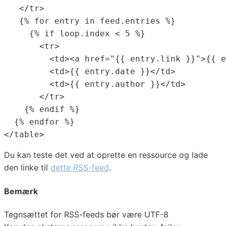
   </tr>

   {% for entry in feed.entries %} 

     {% if loop.index < 5 %}

       <tr>

         <td><a href="{{ entry.link }}">{{ e
         <td>{{ entry.date }}</td>

         <td>{{ entry.author }}</td>

       </tr>

    {% endif %}

  {% endfor %}

Du kan teste det ved at oprette en ressource og lade
den linke til
dette RSS-feed
.
Bemærk
Tegnsættet for RSS-feeds bør være UTF-8