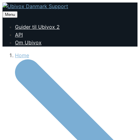
Menu
Guider til Ubivox 2
API
Om Ubivox
Home