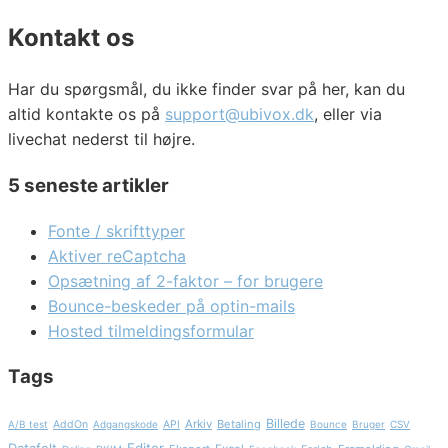
Kontakt os
Har du spørgsmål, du ikke finder svar på her, kan du
altid kontakte os på
support@ubivox.dk
, eller via
livechat nederst til højre.
5 seneste artikler
Fonte / skrifttyper
Aktiver reCaptcha
Opsætning af 2-faktor – for brugere
Bounce-beskeder på optin-mails
Hosted tilmeldingsformular
Tags
Billede
Arkiv
Betaling
A/B test
AddOn
Adgangskode
API
Bounce
Bruger
CSV