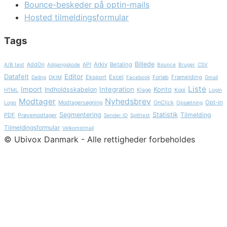
Bounce-beskeder på optin-mails
Hosted tilmeldingsformular
Tags
Billede
Arkiv
Betaling
A/B test
AddOn
Adgangskode
API
Bounce
Bruger
CSV
Datafelt
Editor
Eksport
Excel
Framelding
Deling
DKIM
Facebook
Forløb
Gmail
Liste
Import
Integration
Konto
Indholdsskabelon
HTML
Klage
Kopi
Login
Nyhedsbrev
Modtager
Opt-in
Logo
Modtagersøgning
OnClick
Opsætning
Statistik
Segmentering
Tilmelding
PDF
Prøvemodtager
Sender ID
Splittest
Tilmeldingsformular
Velkomstmail
© Ubivox Danmark - Alle rettigheder forbeholdes