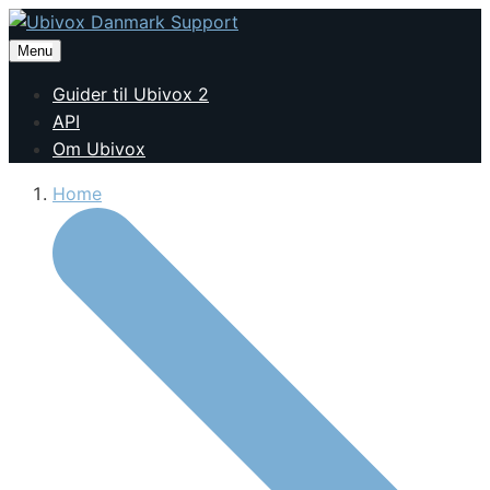
Menu
Guider til Ubivox 2
API
Om Ubivox
Home