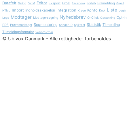
Datafelt
Editor
Eksport
Excel
Framelding
Deling
DKIM
Facebook
Forløb
Gmail
Liste
Import
Integration
Konto
Indholdsskabelon
HTML
Klage
Kopi
Login
Nyhedsbrev
Modtager
Opt-in
Logo
Modtagersøgning
OnClick
Opsætning
Statistik
Segmentering
Tilmelding
PDF
Prøvemodtager
Sender ID
Splittest
Tilmeldingsformular
Velkomstmail
© Ubivox Danmark - Alle rettigheder forbeholdes