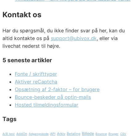
Kontakt os
Har du spørgsmål, du ikke finder svar på her, kan du
altid kontakte os på
support@ubivox.dk
, eller via
livechat nederst til højre.
5 seneste artikler
Fonte / skrifttyper
Aktiver reCaptcha
Opsætning af 2-faktor – for brugere
Bounce-beskeder på optin-mails
Hosted tilmeldingsformular
Tags
Billede
Arkiv
Betaling
A/B test
AddOn
Adgangskode
API
Bounce
Bruger
CSV