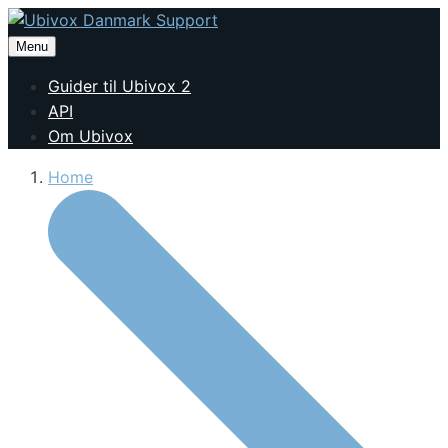
Menu
Guider til Ubivox 2
API
Om Ubivox
Home